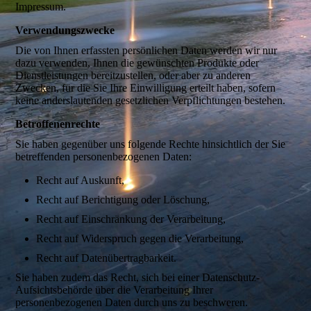
Impressum.
Verwendungszwecke
Die von Ihnen erfassten persönlichen Daten werden wir nur
dazu verwenden, Ihnen die gewünschten Produkte oder
Dienstleistungen bereitzustellen, oder aber zu anderen
Zwecken, für die Sie Ihre Einwilligung erteilt haben, sofern
keine anderslautenden gesetzlichen Verpflichtungen bestehen.
Betroffenenrechte
Sie haben gegenüber uns folgende Rechte hinsichtlich der Sie
betreffenden personenbezogenen Daten:
Recht auf Auskunft,
Recht auf Berichtigung oder Löschung,
Recht auf Einschränkung der Verarbeitung,
Recht auf Widerspruch gegen die Verarbeitung,
Recht auf Datenübertragbarkeit.
Sie haben zudem das Recht, sich bei einer Datenschutz-
Aufsichtsbehörde über die Verarbeitung Ihrer
personenbezogenen Daten durch uns zu beschweren.