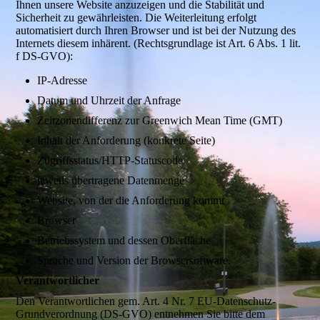
Ihnen unsere Website anzuzeigen und die Stabilität und
Sicherheit zu gewährleisten. Die Weiterleitung erfolgt
automatisiert durch Ihren Browser und ist bei der Nutzung des
Internets diesem inhärent. (Rechtsgrundlage ist Art. 6 Abs. 1 lit.
f DS-GVO):
IP-Adresse
Datum und Uhrzeit der Anfrage
Zeitzonendifferenz zur Greenwich Mean Time (GMT)
Inhalt der Anforderung (konkrete Seite)
Zugriffsstatus/HTTP-Statuscode
jeweils übertragene Datenmenge
Website, von der die Anforderung kommt
Browser
Betriebssystem und dessen Oberfläche
Sprache und Version der Browsersoftware.
Verantwortlicher
Den Verantwortlichen gem. Art. 4 Nr. 7 EU-Datenschutz-
Grundverordnung (DS-GVO) entnehmen Sie bitte dem