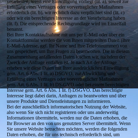
verarbeiten, wenn eine Einwilligung vorliegt (lit. a), soweit zur
Erfüllung eines Vertrages oder vorvertraglicher Maßnahmen
erforderlich (lit. b), wir rechtlich dazu verpflichtet sind (lit. c)
oder wir ein berechtigtes Interesse an der Verarbeitung haben
(lit. f). Die entsprechende Rechtsgrundlage wird im Einzelfall
benannt.
Bei Ihrer Kontaktaufnahme mit uns per E-Mail oder über ein
Kontaktformular werden die von Ihnen mitgeteilten Daten (Ihre
E-Mail-Adresse, ggf. Ihr Name und Ihre Telefonnummer) von
uns gespeichert, um Ihre Fragen zu beantworten. Die in diesem
Zusammenhang anfallenden Daten löschen wir, nachdem der
Zweck der Anfrage entfallen ist. Je nach Art der Anfrage
erheben wir diese Daten mit Ihrer ausdrücklichen Einwilligung
gem. Art. 6 Abs. 1 lit. a) DSGVO, zur Abwicklung und
Erfüllung eines Vertrages oder vorvertraglicher Maßnahmen
gem. Art. 6 Abs. 1 lit. b) DS-GVO oder bei einem berechtigten
Interesse gem. Art. 6 Abs. 1 lit. f) DSGVO. Das berechtigte
Interesse liegt dabei darin, Anfragen zu beantworten und über
unsere Produkte und Dienstleistungen zu informieren.
Bei der ausschließlich informatorischen Nutzung der Website,
also wenn Sie sich nicht registrieren oder uns anderweitig
Informationen übermitteln, werden nur die Daten erhoben, die
Ihr Browser an den von uns genutzten Server übermittelt. Wenn
Sie unsere Website betrachten möchten, werden die folgenden
Daten erhoben, die für uns technisch erforderlich sind, um