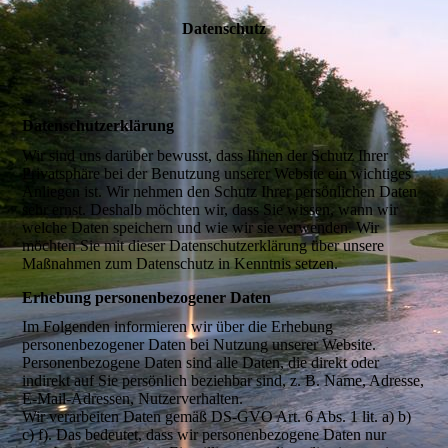
Datenschutz
Datenschutz­erklärung
Wir sind uns darüber bewusst, dass Ihnen der Schutz Ihrer
Privatsphäre bei der Benutzung unserer Website ein wichtiges
Anliegen ist. Wir nehmen den Schutz Ihrer persönlichen Daten
sehr ernst. Deshalb möchten wir, dass Sie wissen, wann wir
welche Daten speichern und wie wir sie verwenden. Wir
möchten Sie mit dieser Datenschutzerklärung über unsere
Maßnahmen zum Datenschutz in Kenntnis setzen.
Erhebung personenbezogener Daten
Im Folgenden informieren wir über die Erhebung
personenbezogener Daten bei Nutzung unserer Website.
Personenbezogene Daten sind alle Daten, die direkt oder
indirekt auf Sie persönlich beziehbar sind, z. B. Name, Adresse,
E-Mail-Adressen, Nutzerverhalten.
Wir verarbeiten Daten gemäß DS-GVO Art. 6 Abs. 1 lit. a) b)
c) f). Das bedeutet, dass wir personenbezogene Daten nur