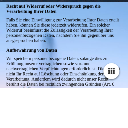
Recht auf Widerruf oder Widerspruch gegen die
Verarbeitung Ihrer Daten
Falls Sie eine Einwilligung zur Verarbeitung Ihrer Daten erteilt
haben, können Sie diese jederzeit widerrufen. Ein solcher
Widerruf beeinflusst die Zulässigkeit der Verarbeitung Ihrer
personenbezogenen Daten, nachdem Sie ihn gegenüber uns
ausgesprochen haben.
Aufbewahrung von Daten
Wir speichern personenbezogene Daten, solange dies zur
Erfüllung unserer vertraglichen sowie vor- und
nachvertraglichen Verpflichtungen erforderlich ist. Dies berührt
nicht Ihr Recht auf Löschung oder Einschränkung der
Verarbeitung. Außerdem wird dadurch nicht unser Recht
berührt die Daten bei rechtlich zwingenden Gründen (Art. 6
Abs. 1 lit. c) DS-GVO) oder bei Vorliegen eines berechtigten
Interesses (Art. 6 Abs. 1 lit. b) DS-GVO) weiterhin zu
speichern. Als berechtigtes Interesse kommen insbesondere das
Prüfen und Durchsetzen von Schadensersatz- und anderen
Ansprüchen in Betracht.
Logdateien, die zur Stabilität und Sicherheit des Systems
erforderlich sind werden nach vier Tagen automatisiert gelöscht.